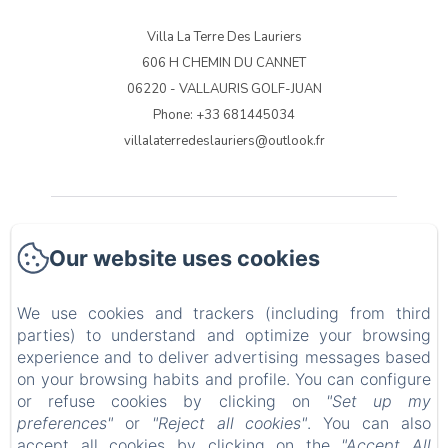
Villa La Terre Des Lauriers
606 H CHEMIN DU CANNET
06220 - VALLAURIS GOLF-JUAN
Phone: +33 681445034
villalaterredeslauriers@outlook.fr
Accueil
Our website uses cookies
Hebergements
We use cookies and trackers (including from third
Galerie photos
parties) to understand and optimize your browsing
experience and to deliver advertising messages based
on your browsing habits and profile. You can configure
Infos pratiques
or refuse cookies by clicking on
"Set up my
preferences"
or
"Reject all cookies"
. You can also
EN
FR
IT
DE
NL
accept all cookies by clicking on the
"Accept All