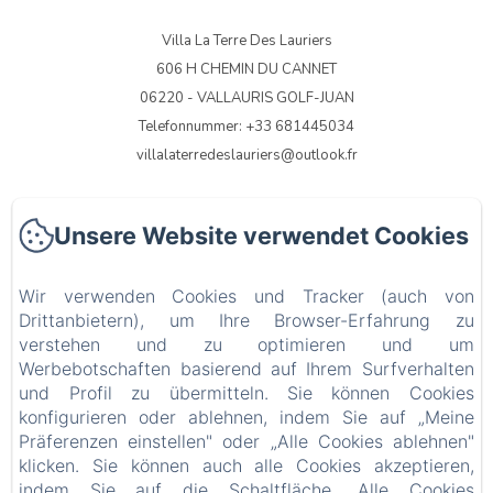
Villa La Terre Des Lauriers
606 H CHEMIN DU CANNET
06220 - VALLAURIS GOLF-JUAN
Telefonnummer: +33 681445034
villalaterredeslauriers@outlook.fr
Unsere Website verwendet Cookies
Accueil
Wir verwenden Cookies und Tracker (auch von
Hebergements
Drittanbietern), um Ihre Browser-Erfahrung zu
verstehen und zu optimieren und um
Galerie photos
Werbebotschaften basierend auf Ihrem Surfverhalten
und Profil zu übermitteln. Sie können Cookies
konfigurieren oder ablehnen, indem Sie auf „Meine
Infos pratiques
Präferenzen einstellen" oder „Alle Cookies ablehnen"
klicken. Sie können auch alle Cookies akzeptieren,
EN
FR
IT
DE
NL
indem Sie auf die Schaltfläche „Alle Cookies