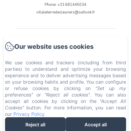
Phone: +33 681445034
villalaterredeslauriers@outlook.fr
Accueil
Our website uses cookies
Hebergements
We use cookies and trackers (including from third
Galerie photos
parties) to understand and optimize your browsing
experience and to deliver advertising messages based
on your browsing habits and profile. You can configure
Infos pratiques
or refuse cookies by clicking on
"Set up my
preferences"
or
"Reject all cookies"
. You can also
EN
FR
IT
DE
NL
accept all cookies by clicking on the
"Accept All
Cookies"
button. For more information, you can read
Powered using Amenitiz
our
Privacy Policy
.
Reject all
Accept all